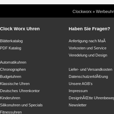
Clockworx
»
Werbeuhr
Clock Worx Uhren
Haben Sie Fragen?
Blätterkatalog
Anfertigung nach MaÃ
PDF Katalog
Vorkosten und Service
Veredelung und Design
Automatikuhren
Chronographen
Liefer- und Versandkosten
Budgetuhren
DatenschutzerklÃ€rung
Klassische Uhren
Unsere AGB's
Deutsches Uhrenkontor
Impressum
Kinderuhren
DesignhÃŒtte Uhrenbewe
Silikonuhren und Specials
Newsletter
Fitnessuhren