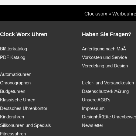
Clockworx
»
Werbeuhr
Clock Worx Uhren
Haben Sie Fragen?
Blätterkatalog
Anfertigung nach MaÃ
PDF Katalog
Vorkosten und Service
Veredelung und Design
Automatikuhren
Chronographen
Liefer- und Versandkosten
Budgetuhren
DatenschutzerklÃ€rung
Klassische Uhren
Unsere AGB's
Deutsches Uhrenkontor
Impressum
Kinderuhren
DesignhÃŒtte Uhrenbewe
Silikonuhren und Specials
Newsletter
Fitnessuhren