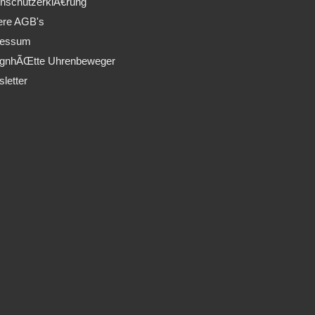
nschutzerklÃ€rung
ere AGB's
ressum
ignhÃŒtte Uhrenbeweger
letter