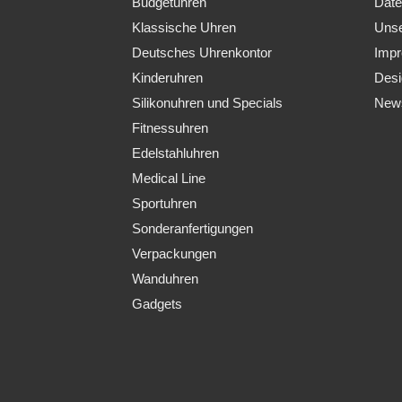
Budgetuhren
Date
Klassische Uhren
Uns
Deutsches Uhrenkontor
Imp
Kinderuhren
Des
Silikonuhren und Specials
News
Fitnessuhren
Edelstahluhren
Medical Line
Sportuhren
Sonderanfertigungen
Verpackungen
Wanduhren
Gadgets