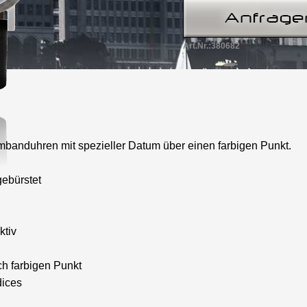
Art.Nr.:380682
mbanduhren mit spezieller Datum über einen farbigen Punkt.
ebürstet
ktiv
h farbigen Punkt
dices