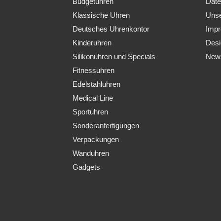
Budgetuhren
Date
Klassische Uhren
Uns
Deutsches Uhrenkontor
Imp
Kinderuhren
Des
Silikonuhren und Specials
News
Fitnessuhren
Edelstahluhren
Medical Line
Sportuhren
Sonderanfertigungen
Verpackungen
Wanduhren
Gadgets