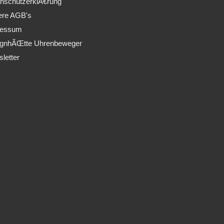
nschutzerklÃ€rung
ere AGB's
ressum
ignhÃŒtte Uhrenbeweger
letter