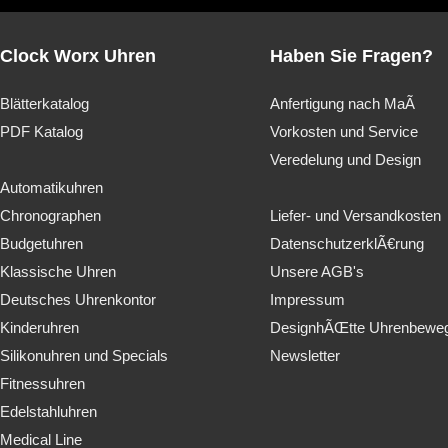
Clock Worx Uhren
Haben Sie Fragen?
Blätterkatalog
Anfertigung nach MaÃ
PDF Katalog
Vorkosten und Service
Veredelung und Design
Automatikuhren
Chronographen
Liefer- und Versandkosten
Budgetuhren
DatenschutzerklÃ€rung
Klassische Uhren
Unsere AGB's
Deutsches Uhrenkontor
Impressum
Kinderuhren
DesignhÃŒtte Uhrenbewe
Silikonuhren und Specials
Newsletter
Fitnessuhren
Edelstahluhren
Medical Line